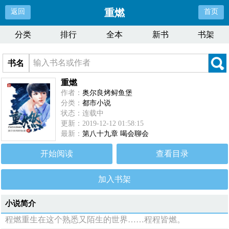
重燃
返回
首页
分类
排行
全本
新书
书架
书名
重燃
作者：
奥尔良烤鲟鱼堡
分类：
都市小说
状态：连载中
更新：2019-12-12 01:58:15
最新：
第八十九章 喝会聊会
开始阅读
查看目录
加入书架
小说简介
程燃重生在这个熟悉又陌生的世界……程程皆燃。